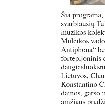
Šia programa, 
svarbiausių Tu
muzikos kolek
Muleikos vad
Antiphona“ be
fortepijoninis 
daugiasluoksni
Lietuvos, Cla
Konstantino Či
dainos, garso 
amžiaus pradžio