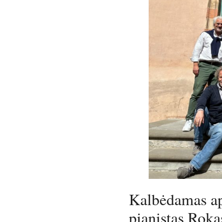
Kalbėdamas api
pianistas Roka