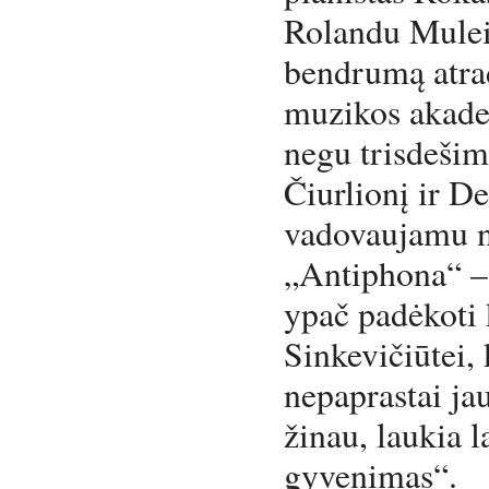
Rolandu Muleik
bendrumą atra
muzikos akadem
negu trisdešim
Čiurlionį ir D
vadovaujamu n
„Antiphona“ – 
ypač padėkoti 
Sinkevičiūtei,
nepaprastai jau
žinau, laukia l
gyvenimas“.