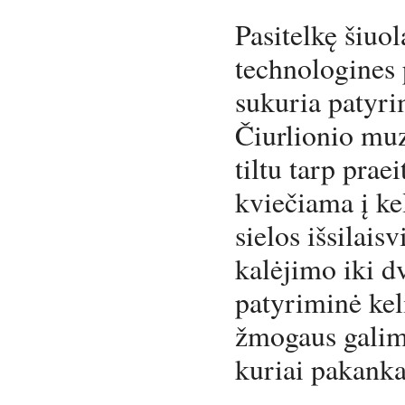
Pasitelkę šiuol
technologines
sukuria patyri
Čiurlionio muz
tiltu tarp praei
kviečiama į ke
sielos išsilais
kalėjimo iki dv
patyriminė kel
žmogaus galimy
kuriai pakanka