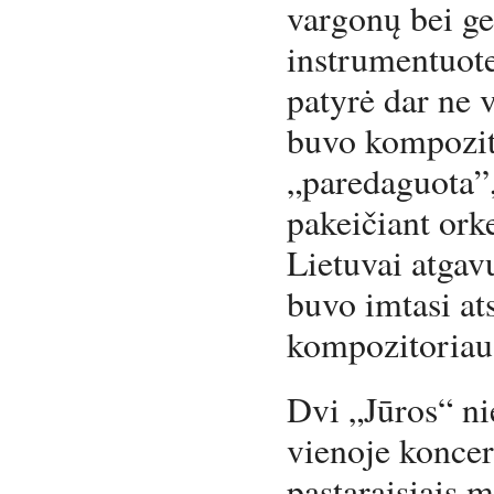
vargonų bei g
instrumentuote
patyrė dar ne 
buvo kompozit
„paredaguota”,
pakeičiant ork
Lietuvai atgav
buvo imtasi ats
kompozitoriau
Dvi „Jūros“ n
vienoje koncer
pastaraisiais 