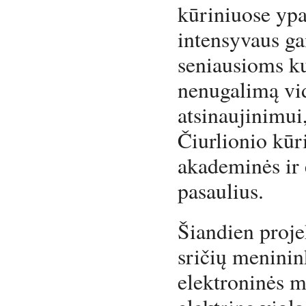
kūriniuose ypa
intensyvaus g
seniausioms ku
nenugalimą vid
atsinaujinimui,
Čiurlionio kū
akademinės ir
pasaulius.
Šiandien proje
sričių meninin
elektroninės 