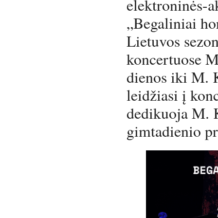
elektroninės-a
„Begaliniai hor
Lietuvos sezonu
koncertuose Mo
dienos iki M. 
leidžiasi į kon
dedikuoja M. K
gimtadienio pr