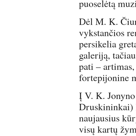
puoselėtą muzi
Dėl M. K. Čiu
vykstančios re
persikelia gre
galeriją, tačiau
pati – artimas,
fortepijonine 
Į V. K. Jonyno 
Druskininkai) 
naujausius kūr
visų kartų žym