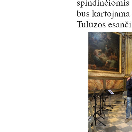
spindinčiomis
bus kartojama 
Tulūzos esanč