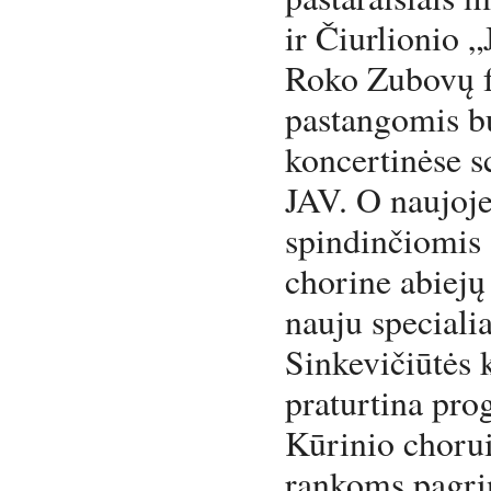
ir Čiurlionio „
Roko Zubovų f
pastangomis bu
koncertinėse s
JAV. O naujoj
spindinčiomis 
chorine abiej
nauju specialia
Sinkevičiūtės 
praturtina pro
Kūrinio chorui
rankoms pagrin