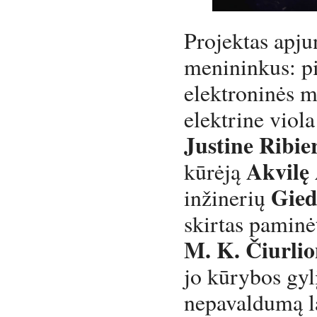
Projektas apjun
menininkus: p
elektroninės m
elektrine viol
Justine Ribie
Akvilę 
kūrėją
Gied
inžinerių
skirtas paminėt
M. K. Čiurlio
jo kūrybos gyl
nepavaldumą la