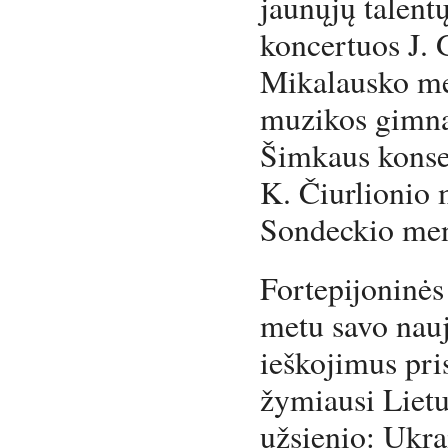
jaunųjų talent
koncertuos J. 
Mikalausko me
muzikos gimnaz
Šimkaus konse
K. Čiurlionio
Sondeckio men
Fortepijoninė
metu savo nauj
ieškojimus pris
žymiausi Lietuv
užsienio: Ukra