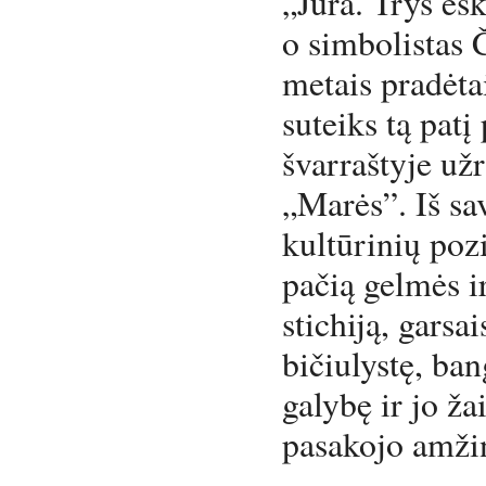
„Jūra. Trys es
o simbolistas Č
metais pradėta
suteiks tą pat
švarraštyje už
„Marės”. Iš sav
kultūrinių pozi
pačią gelmės i
stichiją, garsa
bičiulystę, ban
galybę ir jo ža
pasakojo amžin