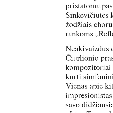
pristatoma pas
Sinkevičiūtės 
žodžiais choru
rankoms „Refl
Neakivaizdus d
Čiurlionio pra
kompozitoriai 
kurti simfonin
Vienas apie ki
impresionistas
savo didžiausi