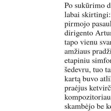
Po sukūrimo d
labai skirtingi
pirmojo pasaul
dirigento Artu
tapo vienu sva
amžiaus pradži
etapiniu simfo
šedevru, tuo t
kartą buvo atl
praėjus ketvir
kompozitoriaus
skambėjo be k