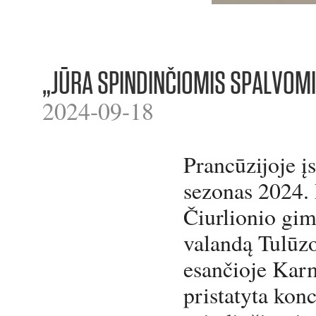
„JŪRA SPINDINČIOMIS SPALVOM
2024-09-18
Prancūzijoje į
sezonas 2024. 
Čiurlionio gim
valandą Tulūzo
esančioje Karm
pristatyta kon