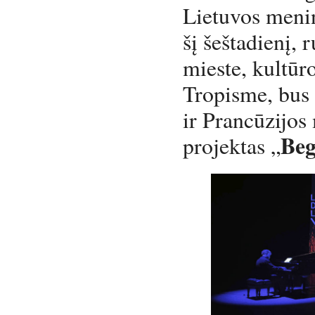
Lietuvos menin
šį šeštadienį, 
mieste, kultūr
Tropisme, bus 
ir Prancūzijos
Beg
projektas „