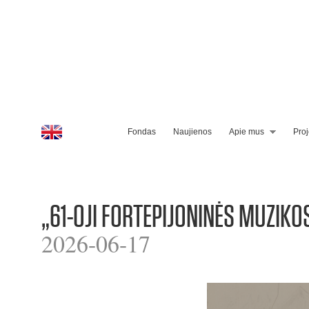
Fondas
Naujienos
Apie mus
Proj
„61-OJI FORTEPIJONINĖS MUZIKO
2026-06-17