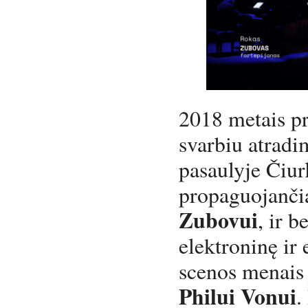
2018 metais pr
svarbiu atradi
pasaulyje Čiur
propaguojanči
Zubovui
, ir 
elektroninę ir 
scenos menais
Philui Vonui
.