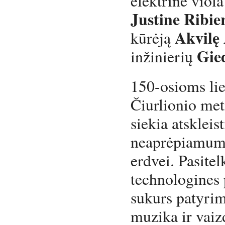
elektrine viol
Justine Ribie
Akvilę 
kūrėją
Gie
inžinierių
150-osioms lie
Čiurlionio met
siekia atskleis
neaprėpiamumą
erdvei. Pasitel
technologines
sukurs patyrim
muzika ir vaizd