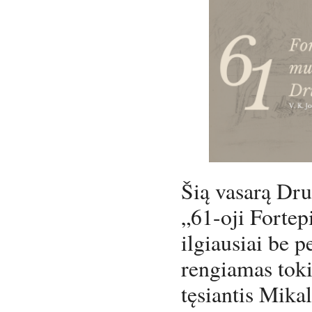
Šią vasarą Dr
„61-oji Fortep
ilgiausiai be 
rengiamas toki
tęsiantis Mika