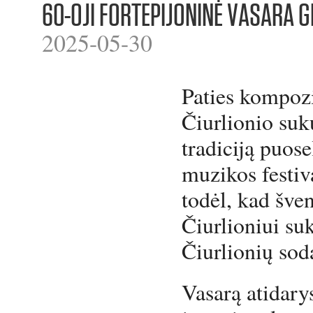
60-OJI FORTEPIJONINĖ VASARA G
2025-05-30
Paties kompozi
Čiurlionio suk
tradiciją puose
muzikos festiv
todėl, kad šve
Čiurlioniui su
Čiurlionių sod
Vasarą atidary