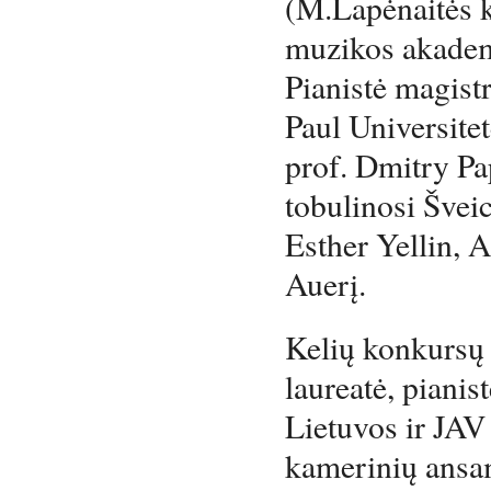
(M.Lapėnaitės kl
muzikos akademi
Pianistė magistr
Paul Universite
prof. Dmitry Pa
tobulinosi Šveic
Esther Yellin, 
Auerį.
Kelių konkursų 
laureatė, pianis
Lietuvos ir JAV 
kamerinių ansam