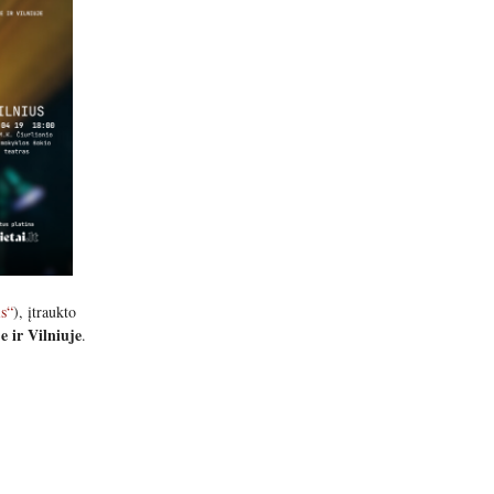
is“
), įtraukto
e ir Vilniuje
.