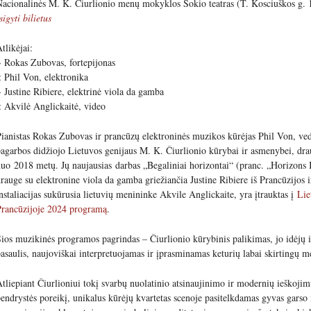
acionalinės M. K. Čiurlionio menų mokyklos Šokio teatras (T. Kosciuškos g. 
sigyti bilietus
tlikėjai:
 Rokas Zubovas, fortepijonas
 Phil Von, elektronika
 Justine Ribiere, elektrinė viola da gamba
 Akvilė Anglickaitė, video
ianistas Rokas Zubovas ir prancūzų elektroninės muzikos kūrėjas Phil Von, ve
agarbos didžiojo Lietuvos genijaus M. K. Čiurlionio kūrybai ir asmenybei, dr
uo 2018 metų. Jų naujausias darbas „Begaliniai horizontai“ (pranc. „Horizons I
rauge su elektronine viola da gamba griežiančia Justine Ribiere iš Prancūzijos i
nstaliacijas sukūrusia lietuvių menininke Akvile Anglickaite, yra įtrauktas į
Lie
Prancūzijoje 2024 programą
.
ios muzikinės programos pagrindas – Čiurlionio kūrybinis palikimas, jo idėjų 
asaulis, naujoviškai interpretuojamas ir įprasminamas keturių labai skirtingų m
tliepiant Čiurlioniui tokį svarbų nuolatinio atsinaujinimo ir modernių ieškoji
endrystės poreikį, unikalus kūrėjų kvartetas scenoje pasitelkdamas gyvas garso 