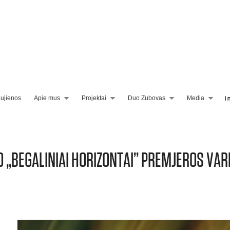
ujienos
Apie mus
Projektai
Duo Zubovas
Media
O „BEGALINIAI HORIZONTAI” PREMJEROS VAR