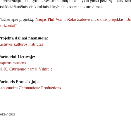
mprovizacijas, klausytojus ves simbolinių meditatyvių garso peizažų takais, kie
tsiskleidžiančiais vis kitokiais kūrybiniais sceniniais atradimais.
lačiau apie projektą:
Naujas Phil Von ir Roko Zubovo muzikinis projektas „Beg
orizontai“
Projektą dalinai finansuoja:
ietuvos kultūros institutas
Partneriai Lietuvoje:
Impetus musicus
. K. Čiurlionio namai Vilniuje
Partneris Prancūzijoje:
Laboratoire Chromatique Productions
ekevičius