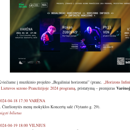
viečiame į muzikinio projekto „Begaliniai horizontai” (pranc.
„Horizons Infin
Varėnoj
į
Lietuvos sezono Prancūzijoje 2024 programą
, pristatymą – premjeras
2024-04-18 17:30 VARĖNA
. Čiurlionytės menų mokyklos Koncertų salė (Vytauto g. 29).
sigyti bilietus
2024-04-19 18:00 VILNIUS