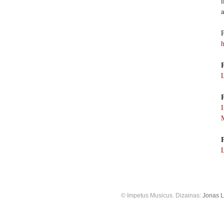
i
a
P
h
L
M
© Impetus Musicus. Dizainas:
Jonas L