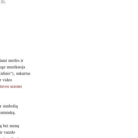
11).
dami meilės ir
auge muzikuoja
nfinis“), sukurtas
r video
tuvos sezono
ir simbolių
enininkų.
mų bei menų
ir vaizdo