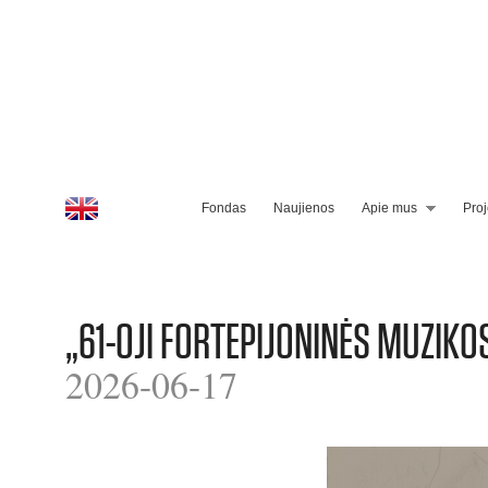
Fondas
Naujienos
Apie mus
Proj
„61-OJI FORTEPIJONINĖS MUZIKO
2026-06-17