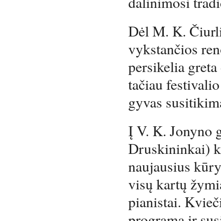
dalinimosi tradi
Dėl M. K. Čiur
vykstančios ren
persikelia greta
tačiau festivalio
gyvas susitikim
Į V. K. Jonyno g
Druskininkai) k
naujausius kūry
visų kartų žymi
pianistai. Kvieč
programa ir susi